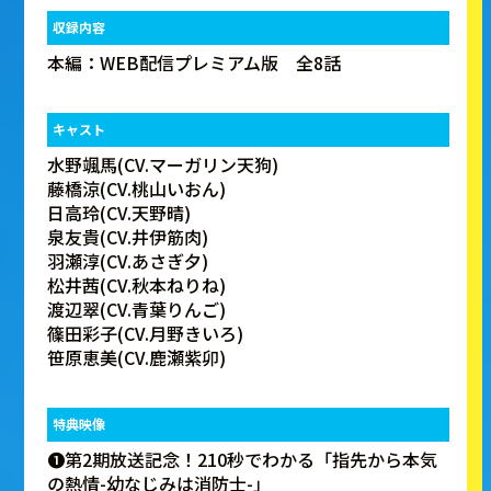
収録内容
本編：WEB配信プレミアム版 全8話
キャスト
水野颯馬(CV.マーガリン天狗)
藤橋涼(CV.桃山いおん)
日高玲(CV.天野晴)
泉友貴(CV.井伊筋肉)
羽瀬淳(CV.あさぎ夕)
松井茜(CV.秋本ねりね)
渡辺翠(CV.青葉りんご)
篠田彩子(CV.月野きいろ)
笹原恵美(CV.鹿瀬紫卯)
特典映像
❶第2期放送記念！210秒でわかる「指先から本気
の熱情-幼なじみは消防士-」