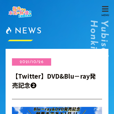
MENU
NEWS
2021/10/26
【Twitter】DVD&Blu－ray発
売記念❷