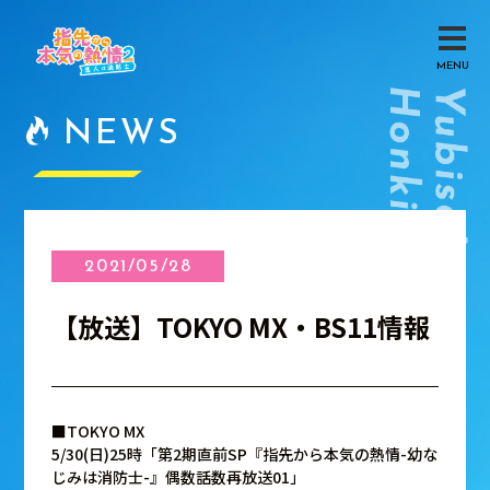
MENU
NEWS
2021/05/28
【放送】TOKYO MX・BS11情報
■TOKYO MX
5/30(日)25時「第2期直前SP『指先から本気の熱情-幼な
じみは消防士-』偶数話数再放送01」