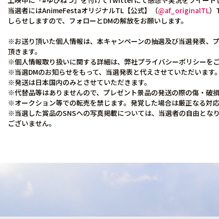
上映中に「#ゆびねつ」を付けてTwitterにて感想や実況をツイー
当選者にはAnimeFestaオリジナルTL【公式】（
@af_originalTL
）
しらせしますので、フォローとDMの解放をお願いします。
※お送り頂いた個人情報は、本キャンペーンの抽選及び当選発表、
頂きます。
※個人情報取り扱いに関する詳細は、弊社プライバシーポリシーを
※当選DMのお知らせをもって、当選発表と代えさせていただいます
※発送は日本国内のみとさせていただきます。
※代替品等はありませんので、プレゼント景品の発送の際の傷・破
※オークション等での転売を禁じます。発覚した場合は厳正なる対
※当選した賞品のSNSへの写真掲載については、当選者の自由とな
ございません。